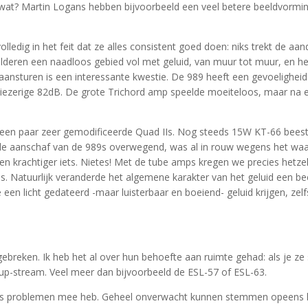
wat? Martin Logans hebben bijvoorbeeld een veel betere beeldvorming
lledig in het feit dat ze alles consistent goed doen: niks trekt de a
childeren een naadloos gebied vol met geluid, van muur tot muur, en h
un aansturen is een interessante kwestie. De 989 heeft een gevoeligh
iezerige 82dB. De grote Trichord amp speelde moeiteloos, maar na e
 een paar zeer gemodificeerde Quad IIs. Nog steeds 15W KT-66 beest
, de aanschaf van de 989s overwegend, was al in rouw wegens het waa
krachtiger iets. Nietes! Met de tube amps kregen we precies hetzel
. Natuurlijk veranderde het algemene karakter van het geluid een be
je een licht gedateerd -maar luisterbaar en boeiend- geluid krijgen, zel
gebreken. Ik heb het al over hun behoefte aan ruimte gehad: als je ze 
up-stream. Veel meer dan bijvoorbeeld de ESL-57 of ESL-63.
eds problemen mee heb. Geheel onverwacht kunnen stemmen opeens har