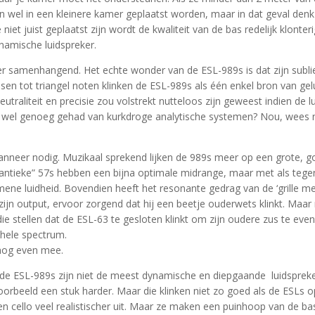
 wel in een kleinere kamer geplaatst worden, maar in dat geval denk
 niet juist geplaatst zijn wordt de kwaliteit van de bas redelijk klont
namische luidspreker.
er samenhangend. Het echte wonder van de ESL-989s is dat zijn subl
sen tot triangel noten klinken de ESL-989s als één enkel bron van ge
utraliteit en precisie zou volstrekt nutteloos zijn geweest indien de l
h wel genoeg gehad van kurkdroge analytische systemen? Nou, wees n
 wanneer nodig. Muzikaal sprekend lijken de 989s meer op een grote,
“antieke” 57s hebben een bijna optimale midrange, maar met als tege
gemene luidheid. Bovendien heeft het resonante gedrag van de ‘grille m
jn output, ervoor zorgend dat hij een beetje ouderwets klinkt. Maar
e stellen dat de ESL-63 te gesloten klinkt om zijn oudere zus te even
t hele spectrum.
 nog even mee.
ee, de ESL-989s zijn niet de meest dynamische en diepgaande luidsprek
beeld een stuk harder. Maar die klinken niet zo goed als de ESLs op f
n cello veel realistischer uit. Maar ze maken een puinhoop van de bas