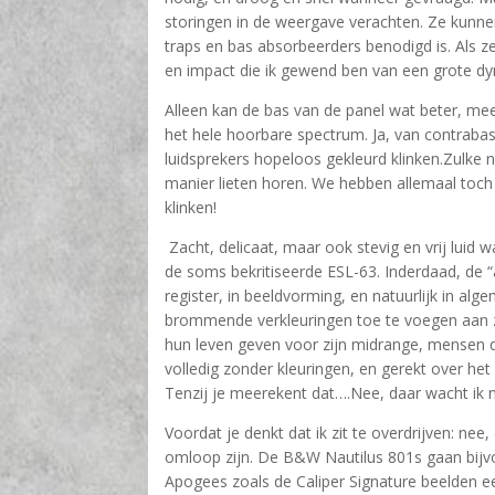
storingen in de weergave verachten. Ze kunnen
traps en bas absorbeerders benodigd is. Als ze
en impact die ik gewend ben van een grote dy
Alleen kan de bas van de panel wat beter, me
het hele hoorbare spectrum. Ja, van contrabas
luidsprekers hopeloos gekleurd klinken.Zulke ne
manier lieten horen. We hebben allemaal toc
klinken!
Zacht, delicaat, maar ook stevig en vrij luid
de soms bekritiseerde ESL-63. Inderdaad, de 
register, in beeldvorming, en natuurlijk in al
brommende verkleuringen toe te voegen aan zi
hun leven geven voor zijn midrange, mensen di
volledig zonder kleuringen, en gerekt over he
Tenzij je meerekent dat….Nee, daar wacht ik
Voordat je denkt dat ik zit te overdrijven: n
omloop zijn. De B&W Nautilus 801s gaan bijvoor
Apogees zoals de Caliper Signature beelden ee