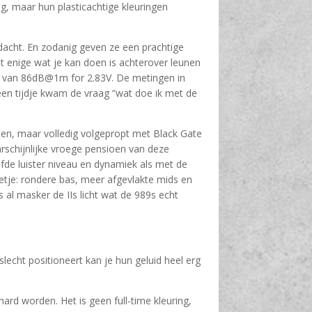
, maar hun plasticachtige kleuringen
andacht. En zodanig geven ze een prachtige
et enige wat je kan doen is achterover leunen
eid van 86dB@1m for 2.83V. De metingen in
en tijdje kwam de vraag “wat doe ik met de
en, maar volledig volgepropt met Black Gate
rschijnlijke vroege pensioen van deze
fde luister niveau en dynamiek als met de
etje: rondere bas, meer afgevlakte mids en
fs al masker de IIs licht wat de 989s echt
slecht positioneert kan je hun geluid heel erg
d worden. Het is geen full-time kleuring,