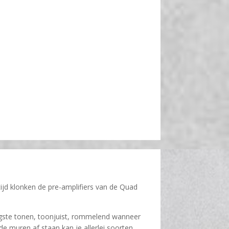
tijd klonken de pre-amplifiers van de Quad
laagste tonen, toonjuist, rommelend wanneer
 muren af staan kan je allerlei soorten