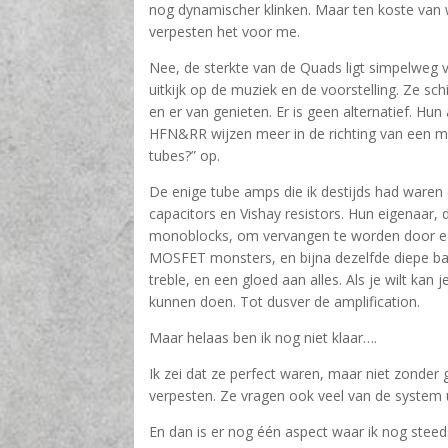
nog dynamischer klinken. Maar ten koste van 
verpesten het voor me.
Nee, de sterkte van de Quads ligt simpelweg vo
uitkijk op de muziek en de voorstelling. Ze s
en er van genieten. Er is geen alternatief. H
HFN&RR wijzen meer in de richting van een m
tubes?” op.
De enige tube amps die ik destijds had waren
capacitors en Vishay resistors. Hun eigenaar
monoblocks, om vervangen te worden door een 
MOSFET monsters, en bijna dezelfde diepe bas
treble, en een gloed aan alles. Als je wilt kan 
kunnen doen. Tot dusver de amplification.
Maar helaas ben ik nog niet klaar….
Ik zei dat ze perfect waren, maar niet zonder 
verpesten. Ze vragen ook veel van de system 
En dan is er nog één aspect waar ik nog ste