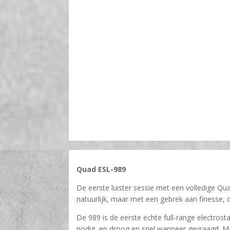
Quad ESL-989
De eerste luister sessie met een volledige Qu
natuurlijk, maar met een gebrek aan finesse,
De 989 is de eerste echte full-range electros
nodig, en droog en snel wanneer gevraagd. Ma