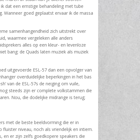
 ik dat een ernstige behandeling met tube
erig. Wanneer goed geplaatst ervaar ik de massa
ieme samenhangendheid zich uitstrekt over
luid, waarmee vergeleken alle anders
uidsprekers alles op een kleur- en levenloze
iet bang: de Quads laten muziek als muziek
 goed uitgevoerde ESL-57 dan een opvolger van
nhanger overduidelijke beperkingen in het bas
esh’ van de ESL-57s de neiging om vuile,
 nog steeds zijn er complete volkstammen die
aren. Nou, die dodelijke midrange is terug;
ers met de beste beeldvorming die er in
luister niveau, noch als vriendelijk en intiem.
, en er zijn zelfs goedkopere speakers die