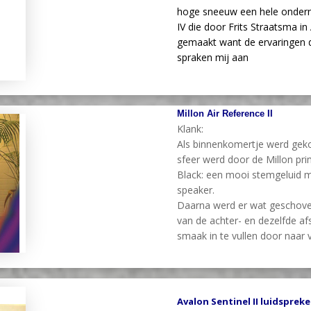
hoge sneeuw een hele ondern
IV die door Frits Straatsma 
gemaakt want de ervaringen 
spraken mij aan
Millon Air Reference II
Klank:
Als binnenkomertje werd gek
sfeer werd door de Millon pr
Black: een mooi stemgeluid m
speaker.
Daarna werd er wat geschoven
van de achter- en dezelfde af
smaak in te vullen door naar 
Avalon Sentinel II luidspreke