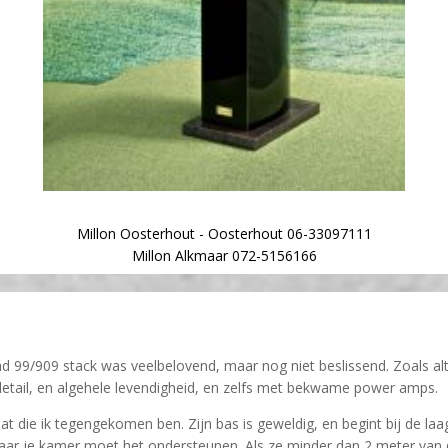
Millon Oosterhout - Oosterhout 06-33097111
Millon Alkmaar 072-5156166
ad 99/909 stack was veelbelovend, maar nog niet beslissend. Zoals al
 detail, en algehele levendigheid, en zelfs met bekwame power amps.
taat die ik tegengekomen ben. Zijn bas is geweldig, en begint bij de 
ar je kamer moet het ondersteunen. Als ze minder dan 2 meter van de