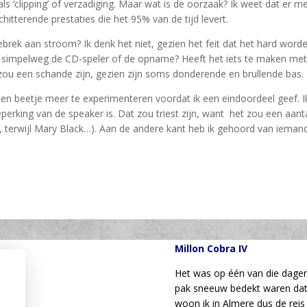
oals ‘clipping’ of verzadiging. Maar wat is de oorzaak? Ik weet dat er 
chitterende prestaties die het 95% van de tijd levert.
brek aan stroom? Ik denk het niet, gezien het feit dat het hard wor
t simpelweg de CD-speler of de opname? Heeft het iets te maken met
 zou een schande zijn, gezien zijn soms donderende en brullende bas.
 een beetje meer te experimenteren voordat ik een eindoordeel geef.
perking van de speaker is. Dat zou triest zijn, want het zou een aantal
g, terwijl Mary Black…). Aan de andere kant heb ik gehoord van iemand
Millon Cobra IV
Het was op één van die dage
pak sneeuw bedekt waren dat 
woon ik in Almere dus de re