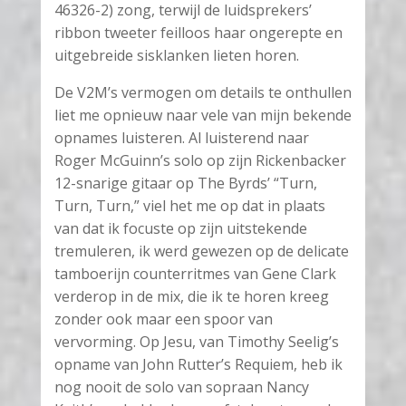
46326-2) zong, terwijl de luidsprekers’
ribbon tweeter feilloos haar ongerepte en
uitgebreide sisklanken lieten horen.
De V2M’s vermogen om details te onthullen
liet me opnieuw naar vele van mijn bekende
opnames luisteren. Al luisterend naar
Roger McGuinn’s solo op zijn Rickenbacker
12-snarige gitaar op The Byrds’ “Turn,
Turn, Turn,” viel het me op dat in plaats
van dat ik focuste op zijn uitstekende
tremuleren, ik werd gewezen op de delicate
tamboerijn counterritmes van Gene Clark
verderop in de mix, die ik te horen kreeg
zonder ook maar een spoor van
vervorming. Op Jesu, van Timothy Seelig’s
opname van John Rutter’s Requiem, heb ik
nog nooit de solo van sopraan Nancy