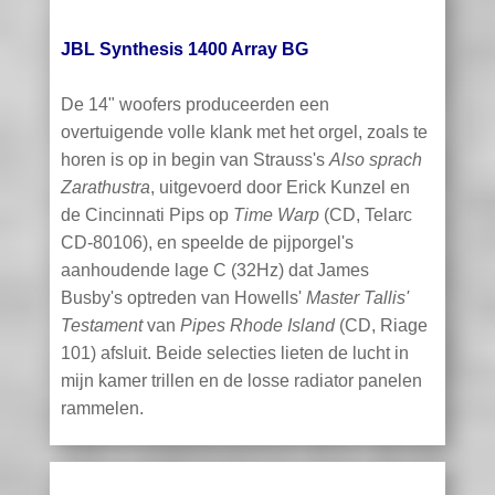
JBL Synthesis 1400 Array BG
De 14" woofers produceerden een
overtuigende volle klank met het orgel, zoals te
horen is op in begin van Strauss's
Also sprach
Zarathustra
, uitgevoerd door Erick Kunzel en
de Cincinnati Pips op
Time Warp
(CD, Telarc
CD-80106), en speelde de pijporgel's
aanhoudende lage C (32Hz) dat James
Busby's optreden van Howells'
Master Tallis'
Testament
van
Pipes Rhode Island
(CD, Riage
101) afsluit. Beide selecties lieten de lucht in
mijn kamer trillen en de losse radiator panelen
rammelen.