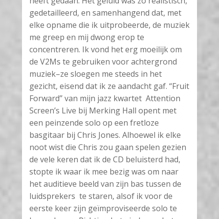
heeft gedaan. Het geluid was zo realistisch,
gedetailleerd, en samenhangend dat, met
elke opname die ik uitprobeerde, de muziek
me greep en mij dwong erop te
concentreren. Ik vond het erg moeilijk om
de V2Ms te gebruiken voor achtergrond
muziek–ze sloegen me steeds in het
gezicht, eisend dat ik ze aandacht gaf. “Fruit
Forward” van mijn jazz kwartet Attention
Screen’s Live bij Merking Hall opent met
een peinzende solo op een fretloze
basgitaar bij Chris Jones. Alhoewel ik elke
noot wist die Chris zou gaan spelen gezien
de vele keren dat ik de CD beluisterd had,
stopte ik waar ik mee bezig was om naar
het auditieve beeld van zijn bas tussen de
luidsprekers te staren, alsof ik voor de
eerste keer zijn geïmproviseerde solo te