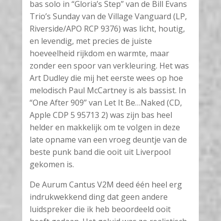
bas solo in “Gloria’s Step” van de Bill Evans
Trio’s Sunday van de Village Vanguard (LP,
Riverside/APO RCP 9376) was licht, houtig,
en levendig, met precies de juiste
hoeveelheid rijkdom en warmte, maar
zonder een spoor van verkleuring. Het was
Art Dudley die mij het eerste wees op hoe
melodisch Paul McCartney is als bassist. In
“One After 909” van Let It Be…Naked (CD,
Apple CDP 5 95713 2) was zijn bas heel
helder en makkelijk om te volgen in deze
late opname van een vroeg deuntje van de
beste punk band die ooit uit Liverpool
gekomen is.
De Aurum Cantus V2M deed één heel erg
indrukwekkend ding dat geen andere
luidspreker die ik heb beoordeeld ooit