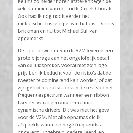
Keith’s zo helder horen afsteken tegen de
vele stemmen van de Turtle Creek Chorale.
Ook had ik nog nooit eerder het
melodische tussenspel van hoboïst Dennis
Brickman en fluitist Michael Sullivan
opgemerkt.
De ribbon tweeter van de V2M leverde een
grote bijdrage aan het ongelofelijk detail
van de luidspreker. Vooral met zo’n lage
prijs ben ik beducht voor de risico’s dat de
tweeter te dominerend kan worden, of dat
zijn geluid los zal staan van de rest van het
frequentiespectrum wanneer een ribbon
tweeter wordt gecombineerd met
dynamische drivers. Dit was niet het geval
voor de V2M. Met alle opnames die ik
afspeelde waren de hoge frequenties
ongerept, uitgebreid, gedetailleerd, en