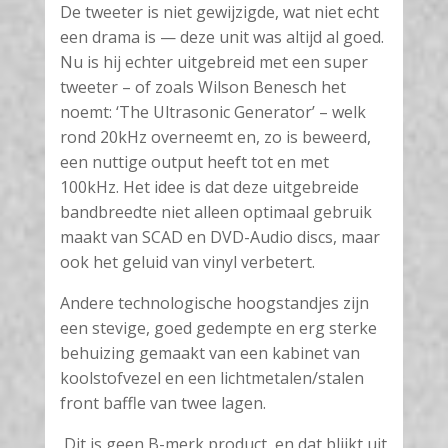
De tweeter is niet gewijzigde, wat niet echt
een drama is — deze unit was altijd al goed.
Nu is hij echter uitgebreid met een super
tweeter – of zoals Wilson Benesch het
noemt: ‘The Ultrasonic Generator’ – welk
rond 20kHz overneemt en, zo is beweerd,
een nuttige output heeft tot en met
100kHz. Het idee is dat deze uitgebreide
bandbreedte niet alleen optimaal gebruik
maakt van SCAD en DVD-Audio discs, maar
ook het geluid van vinyl verbetert.
Andere technologische hoogstandjes zijn
een stevige, goed gedempte en erg sterke
behuizing gemaakt van een kabinet van
koolstofvezel en een lichtmetalen/stalen
front baffle van twee lagen.
Dit is geen B-merk product, en dat blijkt uit