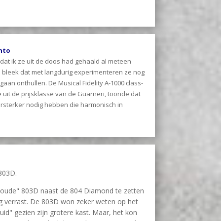
nto
dat ik ze uit de doos had gehaald al meteen
ie bleek dat met langdurig experimenteren ze nog
gaan onthullen. De Musical Fidelity A-1000 class-
e uit de prijsklasse van de Guarneri, toonde dat
rsterker nodig hebben die harmonisch in
803D.
"oude" 803D naast de 804 Diamond te zetten
erg verrast. De 803D won zeker weten op het
uid" gezien zijn grotere kast. Maar, het kon