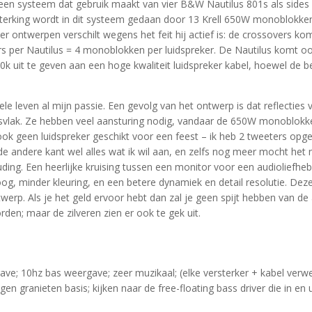
n een systeem dat gebruik maakt van vier B&W Nautilus 801s als sid
terking wordt in dit systeem gedaan door 13 Krell 650W monoblokken 
r ontwerpen verschilt wegens het feit hij actief is: de crossovers kom
rs per Nautilus = 4 monoblokken per luidspreker. De Nautilus komt ook
0k uit te geven aan een hoge kwaliteit luidspreker kabel, hoewel de 
hele leven al mijn passie. Een gevolg van het ontwerp is dat reflectie
svlak. Ze hebben veel aansturing nodig, vandaar de 650W monoblokken.
is ook geen luidspreker geschikt voor een feest – ik heb 2 tweeters o
 andere kant wel alles wat ik wil aan, en zelfs nog meer mocht het no
houding. Een heerlijke kruising tussen een monitor voor een audioliefheb
g, minder kleuring, en een betere dynamiek en detail resolutie. Deze
twerp. Als je het geld ervoor hebt dan zal je geen spijt hebben van d
en; maar de zilveren zien er ook te gek uit.
e; 10hz bas weergave; zeer muzikaal; (elke versterker + kabel verwerk
en granieten basis; kijken naar de free-floating bass driver die in en uit