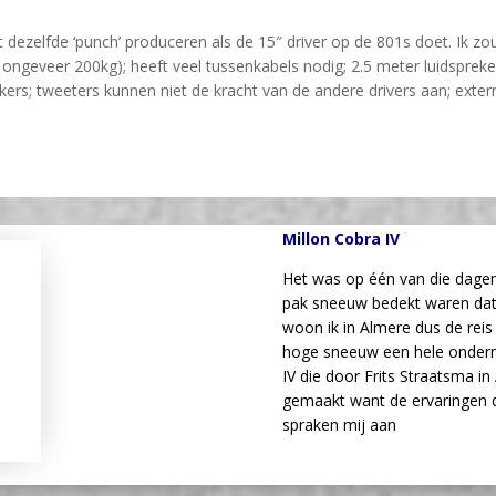
et dezelfde ‘punch’ produceren als de 15″ driver op de 801s doet. Ik 
ngeveer 200kg); heeft veel tussenkabels nodig; 2.5 meter luidspreker
rkers; tweeters kunnen niet de kracht van de andere drivers aan; ext
Millon Cobra IV
Het was op één van die dage
pak sneeuw bedekt waren dat 
woon ik in Almere dus de re
hoge sneeuw een hele ondern
IV die door Frits Straatsma 
gemaakt want de ervaringen 
spraken mij aan