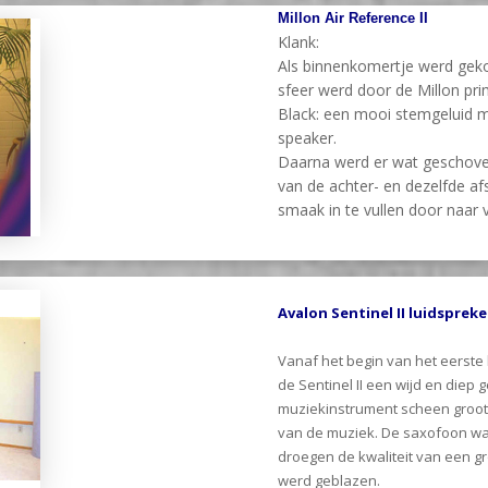
Millon Air Reference II
Klank:
Als binnenkomertje werd gek
sfeer werd door de Millon pr
Black: een mooi stemgeluid m
speaker.
Daarna werd er wat geschoven
van de achter- en dezelfde af
smaak in te vullen door naar 
Avalon Sentinel II luidspreke
Vanaf het begin van het eerste 
de Sentinel II een wijd en diep g
muziekinstrument scheen groot e
van de muziek. De saxofoon w
droegen de kwaliteit van een gr
werd geblazen.