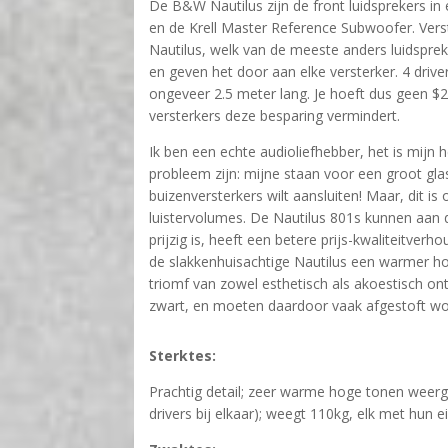
De B&W Nautilus zijn de front luidsprekers i
en de Krell Master Reference Subwoofer. Vers
Nautilus, welk van de meeste anders luidspreke
en geven het door aan elke versterker. 4 drive
ongeveer 2.5 meter lang. Je hoeft dus geen $2
versterkers deze besparing vermindert.
Ik ben een echte audioliefhebber, het is mijn 
probleem zijn: mijne staan voor een groot gla
buizenversterkers wilt aansluiten! Maar, dit 
luistervolumes. De Nautilus 801s kunnen aan de
prijzig is, heeft een betere prijs-kwaliteitver
de slakkenhuisachtige Nautilus een warmer hoo
triomf van zowel esthetisch als akoestisch on
zwart, en moeten daardoor vaak afgestoft word
Sterktes:
Prachtig detail; zeer warme hoge tonen weergav
drivers bij elkaar); weegt 110kg, elk met hun eig