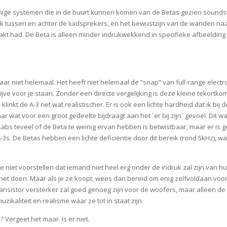
enige systemen die in de buurt kunnen komen van de Betas gezien sounds
jk tussen en achter de luidsprekers, en het bewustzijn van de wanden naa
akt had. De Beta is alleen minder indrukwekkend in specifieke afbeelding
aar niet helemaal. Het heeft niet helemaal de “snap” van full-range electro
ijve voor je staan. Zonder een directe vergelijking is deze kleine tekortko
 klinkt de A-3 net wat realistischer. Er is ook een lichte hardheid dat ik b
 wat voor een groot gedeelte bijdraagt aan het ´er bij zijn´ gevoel. Dit w
bs teveel of de Beta te weinig ervan hebben is betwistbaar, maar er is ge
-3s. De Betas hebben een lichte deficiëntie door dit bereik (rond 5kHz), w
 niet voorstellen dat iemand niet heel erg onder de indruk zal zijn van hu
k het doen. Maar als je ze koopt, wees dan bereid om enig zelfvoldaan voor
ransistor versterker zal goed genoeg zijn voor de woofers, maar alleen 
ikaliteit en realisme waar ze tot in staat zijn.
 Vergeet het maar. Is er niet.