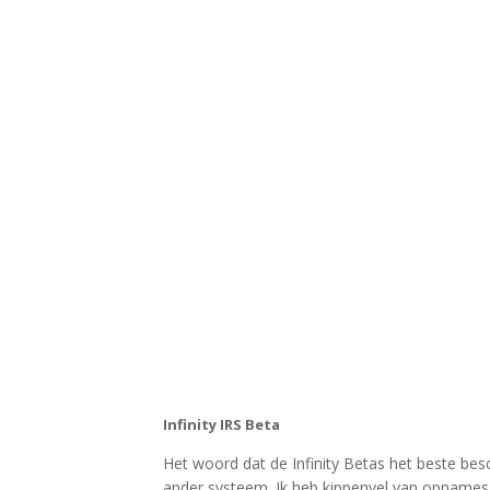
Infinity IRS Beta
Het woord dat de Infinity Betas het beste bes
ander systeem. Ik heb kippenvel van opnames