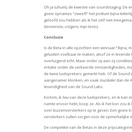
Oh ja (uhum), de kwestie van soundstaging. De 
goeie opnames “zweeft” het podium bijna letterli
geloofd zou hebben als ik het zelf niet meegema
(tenminste, volgens mijn tests).
Conclusie
Is de Beta in alle opzichten een winnaar? Bijna, m
geluiden voelbaar te maken, alsof ze in levende l
overtuigend echt. Maar onder zij-aan-zij condities
irritatie onder de verkeerde omstandigheden, maar
de twee luidsprekers gemerkt heb. Of de Sound La
aangenamer klonken, en vaak
muzikaler
dan de A
levendigheid van de Sound Labs.
Kortom, ik
hou
van deze luidsprekers, en ik kan me
ruimte ervoor hebt, koop ze. Als ik het kon zou i
over buizenversterkers op te geven. Een goeie t
versterkers zullen zorgen voor de opmerkelijke muz
De competitie van de Betas in deze prijscategorie?