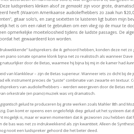
Deze luidsprekers klinken alsof ze
gemaakt
zijn voor grote, dramatis
spireerd heeft (Waarom Amerikaanse audioliefhebbers zo zaak hun $2
ten”, gitaar solo’s, en zang sextetten te luisteren ligt buiten mijn 
chelijk het is om een raket te gebruiken om een vlieg op de muur te
n een opmerkelijke moeiteloosheid tijdens de luidste passages. De alg
oordat het gewaardeerd kon worden.
drukwekkende” luidsprekers die ik gehoord hebben, konden deze net zo g
n piano sonate opname klonk bijna net zo realistisch als wanneer Dave d
g natuurlijker door de Betas, waarmee hij bijna bij mij in de kamer had
kun
 van klankkleur – zijn de Betas superieur. Wanneer iets zo dicht bij de juis
ad elk instrument precies de “juiste” combinatie van zwaarte en textuur. 
uidsprekers van audioliefhebbers – werden weergeven door de Betas met
van orkestrale (en piano) muziek was vrij dramatisch.
n
gigantisch
geluid te produceren bij grote werken zoals Mahler 8th and Mo
ezig. Dan komt er opeens een ongelofelijk diep geluid uit het systeem dat
t echt mogelijk is, maar er waren momenten dat ik gezworen zou hebben dat 
n de bas was net zo indrukwekkend als zijn kwantiteit. Alleen de Synthes
nog nooit een luidspreker gehoord die het beter deed.