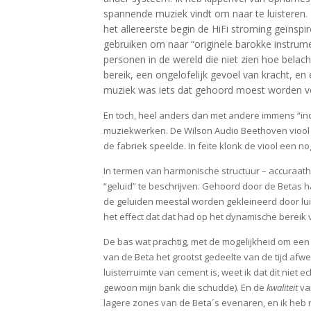
spannende muziek vindt om naar te luisteren. 
het allereerste begin de HiFi stroming geïn
gebruiken om naar “originele barokke instrumen
personen in de wereld die niet zien hoe bela
bereik, een ongelofelijk gevoel van kracht, e
muziek was iets dat gehoord moest worden v
En toch, heel anders dan met andere immens “in
muziekwerken. De Wilson Audio Beethoven viool e
de fabriek speelde. In feite klonk de viool een no
In termen van harmonische structuur – accuraatheid
“geluid” te beschrijven. Gehoord door de Betas h
de geluiden meestal worden gekleineerd door l
het effect dat dat had op het dynamische bereik 
De bas wat prachtig, met de mogelijkheid om ee
van de Beta het grootst gedeelte van de tijd afw
luisterruimte van cement is, weet ik dat dit nie
gewoon mijn bank die schudde). En de
kwaliteit
va
lagere zones van de Beta´s evenaren, en ik heb 