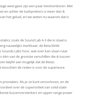
tage weergave zijn een paar minimonitoren. Met
st en achter de luidsprekers is meer dan ik
 van het geluid, en we weten nu waarom dat is
statics zoals de Sound Lab A-3 die in staat is
ming nauwelijks merkbaar; de Beta klinkt
ij de Sounds Labs hoor, wat over kan slaan naar
as één van de grootste verschillen die ik tussen
en twijfel aan mogelijk dat de Betas
at misschien de reden is voor de superieure
n prestaties. Als je ze kunt veroorloven, en de
oordeel over de superioriteit van solid-state
de beste buizenversterkers en upper-range power