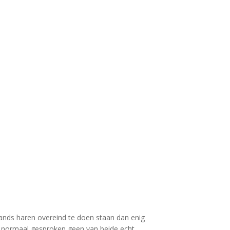
mands haren overeind te doen staan dan enig
k normaal gesproken geen van beide echt