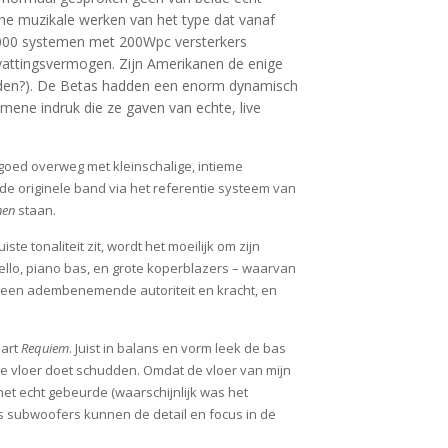
che muzikale werken van het type dat vanaf
0,000 systemen met 200Wpc versterkers
bevattingsvermogen. Zijn Amerikanen de enige
 doden?). De Betas hadden een enorm dynamisch
emene indruk die ze gaven van echte, live
oed overweg met kleinschalige, intieme
e originele band via het referentie systeem van
nen
staan.
te tonaliteit zit, wordt het moeilijk om zijn
Cello, piano bas, en grote koperblazers – waarvan
 een adembenemende autoriteit en kracht, en
zart
Requiem
. Juist in balans en vorm leek de bas
 de vloer doet schudden. Omdat de vloer van mijn
het echt gebeurde (waarschijnlijk was het
is subwoofers kunnen de detail en focus in de