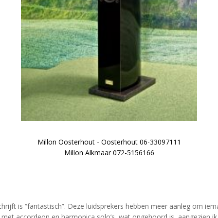
Millon Oosterhout - Oosterhout 06-33097111
Millon Alkmaar 072-5156166
chrijft is “fantastisch”. Deze luidsprekers hebben meer aanleg om ie
 met accordeon en harmonica solo’s, wat ongehoord is, aangezien i