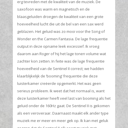
erg tevreden met de kwaliteit van de muziek. De
saxofoon was warm en magnetisch en de
blaasgeluiden droegen de kwaliteit van een grote
hoeveelheid lucht die uit de bel van een sax werd
geblazen. Het geluid was zo mooi voor the Song of
Wonder en the Carmen Fantasia. De lage frequentie
output in deze opname leek excessief. Ik vroeg
daarom aan Roger of hij het lage tonen volume wat
zachter kon zetten. In feite was de lage frequentie
hoeveelheid van de Sentinel II correct; we hadden
klaarblijkelijk de ‘booming’ frequentie die deze
luisterkamer creëerde opgemerkt. Het was geen
serieus probleem. Ik weet dat het normaal is, want
deze luisterkamer heeft veel last van booming als het
geluid onder de 160Hz gaat. De Sentinel II is gekomen
als een veroveraar. Daarnaast maakt elk ander type
muziek me er meer en meer gek op. Ik kan met geluk