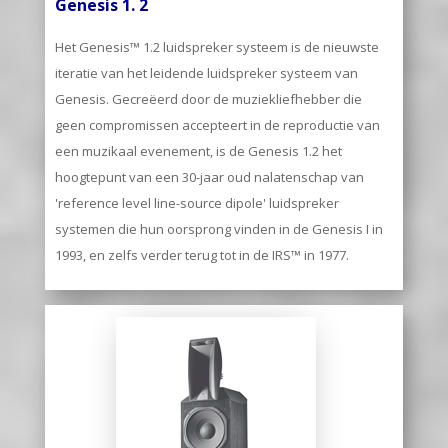
Genesis 1. 2
Het Genesis™ 1.2 luidspreker systeem is de nieuwste
iteratie van het leidende luidspreker systeem van
Genesis. Gecreëerd door de muziekliefhebber die
geen compromissen accepteert in de reproductie van
een muzikaal evenement, is de Genesis 1.2 het
hoogtepunt van een 30-jaar oud nalatenschap van
'reference level line-source dipole' luidspreker
systemen die hun oorsprong vinden in de Genesis I in
1993, en zelfs verder terug tot in de IRS™ in 1977.