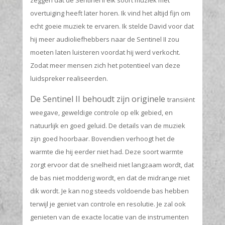
zeggen dat de Sentinel II elk soort muziek met
overtuiging heeft later horen. Ik vind het altijd fijn om
echt goeie muziek te ervaren. Ik stelde David voor dat
hij meer audioliefhebbers naar de Sentinel II zou
moeten laten luisteren voordat hij werd verkocht.
Zodat meer mensen zich het potentieel van deze
luidspreker realiseerden.
De Sentinel II behoudt zijn originele
transiënt
weegave, geweldige controle op elk gebied, en
natuurlijk en goed geluid. De details van de muziek
zijn goed hoorbaar. Bovendien verhoogt het de
warmte die hij eerder niet had. Deze soort warmte
zorgt ervoor dat de snelheid niet langzaam wordt, dat
de bas niet modderig wordt, en dat de midrange niet
dik wordt. Je kan nog steeds voldoende bas hebben
terwijl je geniet van controle en resolutie. Je zal ook
genieten van de exacte locatie van de instrumenten