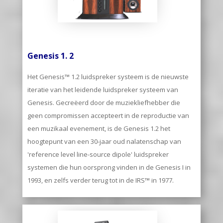
Genesis 1. 2
Het Genesis™ 1.2 luidspreker systeem is de nieuwste
iteratie van het leidende luidspreker systeem van
Genesis. Gecreëerd door de muziekliefhebber die
geen compromissen accepteert in de reproductie van
een muzikaal evenement, is de Genesis 1.2 het
hoogtepunt van een 30-jaar oud nalatenschap van
'reference level line-source dipole' luidspreker
systemen die hun oorsprong vinden in de Genesis I in
1993, en zelfs verder terug tot in de IRS™ in 1977.