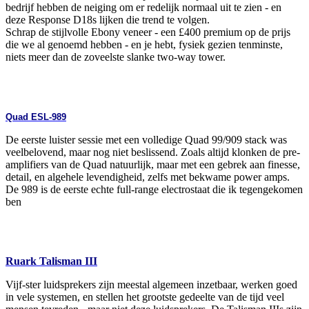
bedrijf hebben de neiging om er redelijk normaal uit te zien - en
deze Response D18s lijken die trend te volgen.
Schrap de stijlvolle Ebony veneer - een £400 premium op de prijs
die we al genoemd hebben - en je hebt, fysiek gezien tenminste,
niets meer dan de zoveelste slanke two-way tower.
Quad ESL-989
De eerste luister sessie met een volledige Quad 99/909 stack was
veelbelovend, maar nog niet beslissend. Zoals altijd klonken de pre-
amplifiers van de Quad natuurlijk, maar met een gebrek aan finesse,
detail, en algehele levendigheid, zelfs met bekwame power amps.
De 989 is de eerste echte full-range electrostaat die ik tegengekomen
ben
Ruark Talisman III
Vijf-ster luidsprekers zijn meestal algemeen inzetbaar, werken goed
in vele systemen, en stellen het grootste gedeelte van de tijd veel