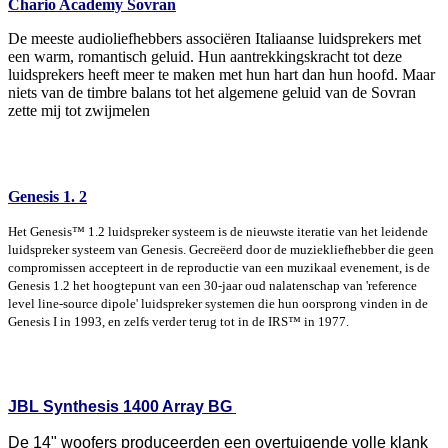
Chario Academy Sovran
De meeste audioliefhebbers associëren Italiaanse luidsprekers met
een warm, romantisch geluid. Hun aantrekkingskracht tot deze
luidsprekers heeft meer te maken met hun hart dan hun hoofd. Maar
niets van de timbre balans tot het algemene geluid van de Sovran
zette mij tot zwijmelen
Genesis 1. 2
Het Genesis™ 1.2 luidspreker systeem is de nieuwste iteratie van het leidende
luidspreker systeem van Genesis. Gecreëerd door de muziekliefhebber die geen
compromissen accepteert in de reproductie van een muzikaal evenement, is de
Genesis 1.2 het hoogtepunt van een 30-jaar oud nalatenschap van 'reference
level line-source dipole' luidspreker systemen die hun oorsprong vinden in de
Genesis I in 1993, en zelfs verder terug tot in de IRS™ in 1977.
JBL Synthesis 1400 Array BG
De 14" woofers produceerden een overtuigende volle klank