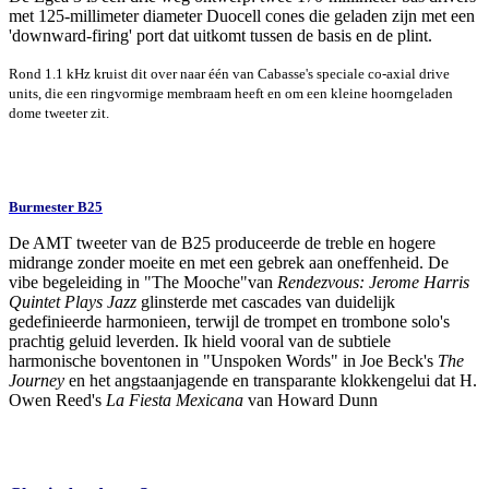
met 125-millimeter diameter Duocell cones die geladen zijn met een
'downward-firing' port dat uitkomt tussen de basis en de plint.
Rond 1.1 kHz kruist dit over naar één van Cabasse's speciale co-axial drive
units, die een ringvormige membraam heeft en om een kleine hoorngeladen
dome tweeter zit.
Burmester B25
De AMT tweeter van de B25 produceerde de treble en hogere
midrange zonder moeite en met een gebrek aan oneffenheid. De
vibe begeleiding in "The Mooche"van
Rendezvous: Jerome Harris
Quintet Plays Jazz
glinsterde met cascades van duidelijk
gedefinieerde harmonieen, terwijl de trompet en trombone solo's
prachtig geluid leverden. Ik hield vooral van de subtiele
harmonische boventonen in "Unspoken Words" in Joe Beck's
The
Journey
en het angstaanjagende en transparante klokkengelui dat H.
Owen Reed's
La Fiesta Mexicana
van Howard Dunn