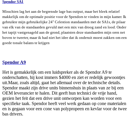
Spendor SA1
Misschien lag het aan de begrensde lage bas output, maar het bleek relatief
makkelijk om de optimale positie voor de Spendors te vinden in mijn kamer. Ik
gebruikte mijn gebruikelijke 24" Celestion standaarden met de SA1s, de pilaar
van elk van de standaarden gevuld met een mix van droog zand en lood. Onder
het tapijt vastgenageld aan de grond, plaatsten deze standaarden mijn oren net
boven te tweeter, maar ik had niet het idee dat ik onderuit moest zakken om een
goede tonale balans te krijgen
Spendor A9
Het is gemakkelijk om een luidspreker als de Spendor A9 te
onderschatten, hij kost immers $4000 en ziet er redelijk gewoontjes
uit.Maar, zoals altijd, gaat het allemaal over de technische details.
Spendor maakt zijn drive units binnenshuis in plaats van ze bij een
OEM leverancier te halen. Dit geeft hun technici de vrije hand,
gezien het feit dat een drive unit ontworpen kan worden voor een
specifieke taak. Spendor heeft veel werk gedaan op cone materialen
en is gegaan voor een cone van polypropeen en kevlar voor de twee
bas drivers.