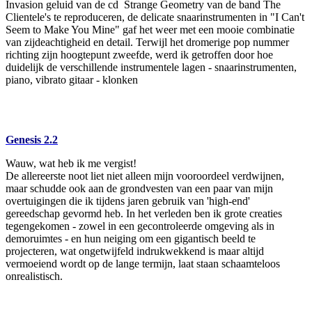
Invasion geluid van de cd Strange Geometry van de band The
Clientele's te reproduceren, de delicate snaarinstrumenten in "I Can't
Seem to Make You Mine" gaf het weer met een mooie combinatie
van zijdeachtigheid en detail. Terwijl het dromerige pop nummer
richting zijn hoogtepunt zweefde, werd ik getroffen door hoe
duidelijk de verschillende instrumentele lagen - snaarinstrumenten,
piano, vibrato gitaar - klonken
Genesis 2.2
Wauw, wat heb ik me vergist!
De allereerste noot liet niet alleen mijn vooroordeel verdwijnen,
maar schudde ook aan de grondvesten van een paar van mijn
overtuigingen die ik tijdens jaren gebruik van 'high-end'
gereedschap gevormd heb. In het verleden ben ik grote creaties
tegengekomen - zowel in een gecontroleerde omgeving als in
demoruimtes - en hun neiging om een gigantisch beeld te
projecteren, wat ongetwijfeld indrukwekkend is maar altijd
vermoeiend wordt op de lange termijn, laat staan schaamteloos
onrealistisch.