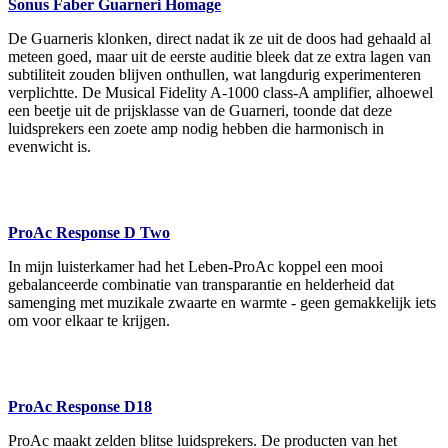
Sonus Faber Guarneri Homage
De Guarneris klonken, direct nadat ik ze uit de doos had gehaald al
meteen goed, maar uit de eerste auditie bleek dat ze extra lagen van
subtiliteit zouden blijven onthullen, wat langdurig experimenteren
verplichtte. De Musical Fidelity A-1000 class-A amplifier, alhoewel
een beetje uit de prijsklasse van de Guarneri, toonde dat deze
luidsprekers een zoete amp nodig hebben die harmonisch in
evenwicht is.
ProAc Response D Two
In mijn luisterkamer had het Leben-ProAc koppel een mooi
gebalanceerde combinatie van transparantie en helderheid dat
samenging met muzikale zwaarte en warmte - geen gemakkelijk iets
om voor elkaar te krijgen.
ProAc Response D18
ProAc maakt zelden blitse luidsprekers. De producten van het