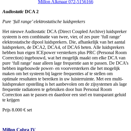
Millon Alkmaar 072-5156166
Audiostatic
DCA 2
Pure ‘full range’ elektrostatische luidsprekers
Het nieuwe Audiostatic DCA (Direct Coupled Archive) luidspreker
systeem is een combinatie van twee, vier, of zes pure ‘full range’
elektrostatische dipool luidsprekers. Die, afhankelijk van het aantal
luidsprekers, de DCA2, DCA4, of DCA6 heten. Alle luidsprekers
hebben hun eigen ICEpower versterkers plus PRC (Personal Room
Correction) ingebouwd, wat het mogelijk maakt om elke DCA van
pure ‘full range’ naar alleen lage frequentie aan te passen. De DCA’s
hebben ingebouwde power- en voorversterkers die het mogelijk
maken om het systeem bij lagere frequenties af te stellen om
optimale resultaten te bereiken in uw luisterruimte. Met een multi-
luidspreaker opstelling is het aanbevolen om de zijsystemen als lage
frequentie radiatoren te gebruiken door hun Personal Room
Correction aan te passen en daardoor een snel en transparant geluid
te krijgen
Prijs 8.000 € set
Millon Cobra IV