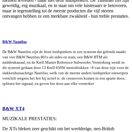
mensen tevreden - maar niet deze luidsprekers. De Talisman IIIs zijn
geweldig, erg muzikaal, en in staat om vele luisteraars te betoveren,
maar in tegenstelling tot de meeste producten die vijf sterren
ontvangen hebben ze een merkbare zwakheid - hun treble prestaties.
B&W Nautilus
De B&W Nautilus zijn de front luidsprekers in een systeem dat gebruik maakt
van vier B&W Nautilus 801s als sides en rears, een B&W HTM als
middenkanaal, en de Krell Master Reference Subwoofer. Versterking wordt in
dit systeem gedaan door 13 Krell 650W monoblokken - 8 van deze zijn voor de
slakkenhuisachtige Nautilus, welk van de meeste anders luidspreker ontwerpen
verschilt wegens het feit hij actief is: de crossovers komen in een aparte doos,
splitsen het signaal, en geven het door aan elke versterker
B&W XT4
MUZIKALE PRESTATIES:
De XTs bleken zeer geschikt om het weelderige, neo-British