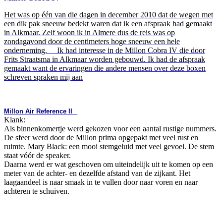
Het was op één van die dagen in december 2010 dat de wegen met
een dik pak sneeuw bedekt waren dat ik een afspraak had gemaakt
in Alkmaar. Zelf woon ik in Almere dus de reis was op
zondagavond door de centimeters hoge sneeuw een hele
onderneming. Ik had interesse in de Millon Cobra IV die door
Frits Straatsma in Alkmaar worden gebouwd. Ik had de afspraak
gemaakt want de ervaringen die andere mensen over deze boxen
schreven spraken mij aan
Millon Air Reference II
Klank:
Als binnenkomertje werd gekozen voor een aantal rustige nummers.
De sfeer werd door de Millon prima opgepakt met veel rust en
ruimte. Mary Black: een mooi stemgeluid met veel gevoel. De stem
staat vóór de speaker.
Daarna werd er wat geschoven om uiteindelijk uit te komen op een
meter van de achter- en dezelfde afstand van de zijkant. Het
laagaandeel is naar smaak in te vullen door naar voren en naar
achteren te schuiven.