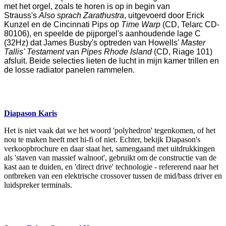
met het orgel, zoals te horen is op in begin van
Strauss's
Also sprach Zarathustra
, uitgevoerd door Erick
Kunzel en de Cincinnati Pips op
Time Warp
(CD, Telarc CD-
80106), en speelde de pijporgel's aanhoudende lage C
(32Hz) dat James Busby's optreden van Howells'
Master
Tallis' Testament
van
Pipes Rhode Island
(CD, Riage 101)
afsluit. Beide selecties lieten de lucht in mijn kamer trillen en
de losse radiator panelen rammelen.
Diapason Karis
Het is niet vaak dat we het woord 'polyhedron' tegenkomen, of het
nou te maken heeft met hi-fi of niet. Echter, bekijk Diapason's
verkoopbrochure en daar staat het, samengaand met uitdrukkingen
als 'staven van massief walnoot', gebruikt om de constructie van de
kast aan te duiden, en 'direct drive' technologie - refererend naar het
ontbreken van een elektrische crossover tussen de mid/bass driver en
luidspreker terminals.