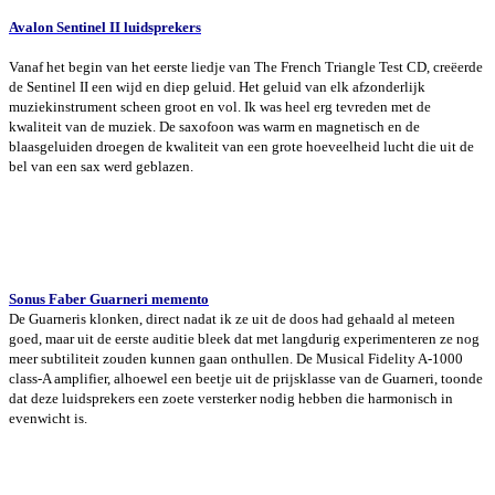
Avalon Sentinel II luidsprekers
Vanaf het begin van het eerste liedje van The French Triangle Test CD, creëerde
de Sentinel II een wijd en diep geluid. Het geluid van elk afzonderlijk
muziekinstrument scheen groot en vol. Ik was heel erg tevreden met de
kwaliteit van de muziek. De saxofoon was warm en magnetisch en de
blaasgeluiden droegen de kwaliteit van een grote hoeveelheid lucht die uit de
bel van een sax werd geblazen.
Sonus Faber Guarneri memento
De Guarneris klonken, direct nadat ik ze uit de doos had gehaald al meteen
goed, maar uit de eerste auditie bleek dat met langdurig experimenteren ze nog
meer subtiliteit zouden kunnen gaan onthullen. De Musical Fidelity A-1000
class-A amplifier, alhoewel een beetje uit de prijsklasse van de Guarneri, toonde
dat deze luidsprekers een zoete versterker nodig hebben die harmonisch in
evenwicht is.