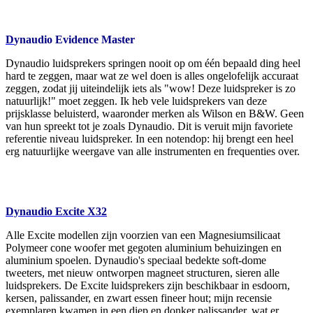
D
ynaudio Evidence Master
Dynaudio luidsprekers springen nooit op om één bepaald ding heel
hard te zeggen, maar wat ze wel doen is alles ongelofelijk accuraat
zeggen, zodat jij uiteindelijk iets als "wow! Deze luidspreker is zo
natuurlijk!" moet zeggen. Ik heb vele luidsprekers van deze
prijsklasse beluisterd, waaronder merken als Wilson en B&W. Geen
van hun spreekt tot je zoals Dynaudio. Dit is veruit mijn favoriete
referentie niveau luidspreker. In een notendop: hij brengt een heel
erg natuurlijke weergave van alle instrumenten en frequenties over.
Dynaudio Excite X32
Alle Excite modellen zijn voorzien van een Magnesiumsilicaat
Polymeer cone woofer met gegoten aluminium behuizingen en
aluminium spoelen. Dynaudio's speciaal bedekte soft-dome
tweeters, met nieuw ontworpen magneet structuren, sieren alle
luidsprekers. De Excite luidsprekers zijn beschikbaar in esdoorn,
kersen, palissander, en zwart essen fineer hout; mijn recensie
exemplaren kwamen in een diep en donker palissander, wat er