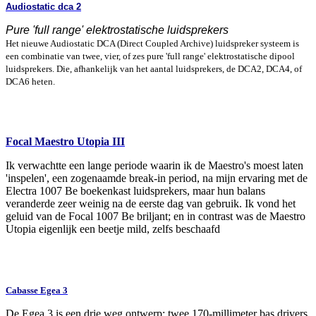
Audiostatic dca 2
Pure 'full range' elektrostatische luidsprekers
Het nieuwe Audiostatic DCA (Direct Coupled Archive) luidspreker systeem is
een combinatie van twee, vier, of zes pure 'full range' elektrostatische dipool
luidsprekers. Die, afhankelijk van het aantal luidsprekers, de DCA2, DCA4, of
DCA6 heten.
Focal Maestro Utopia III
Ik verwachtte een lange periode waarin ik de Maestro's moest laten
'inspelen', een zogenaamde break-in period, na mijn ervaring met de
Electra 1007 Be boekenkast luidsprekers, maar hun balans
veranderde zeer weinig na de eerste dag van gebruik. Ik vond het
geluid van de Focal 1007 Be briljant; en in contrast was de Maestro
Utopia eigenlijk een beetje mild, zelfs beschaafd
Cabasse Egea 3
De Egea 3 is een drie weg ontwerp: twee 170-millimeter bas drivers