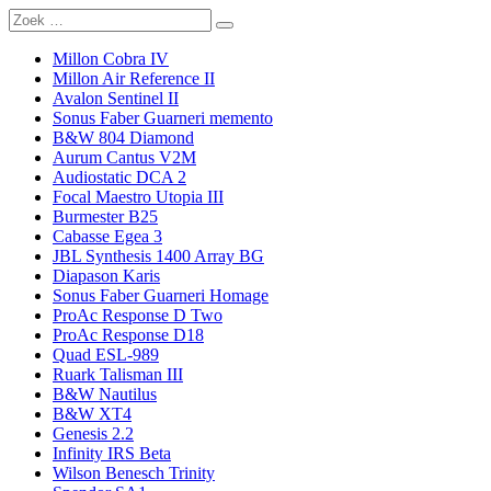
Millon Cobra IV
Millon Air Reference II
Avalon Sentinel II
Sonus Faber Guarneri memento
B&W 804 Diamond
Aurum Cantus V2M
Audiostatic DCA 2
Focal Maestro Utopia III
Burmester B25
Cabasse Egea 3
JBL Synthesis 1400 Array BG
Diapason Karis
Sonus Faber Guarneri Homage
ProAc Response D Two
ProAc Response D18
Quad ESL-989
Ruark Talisman III
B&W Nautilus
B&W XT4
Genesis 2.2
Infinity IRS Beta
Wilson Benesch Trinity