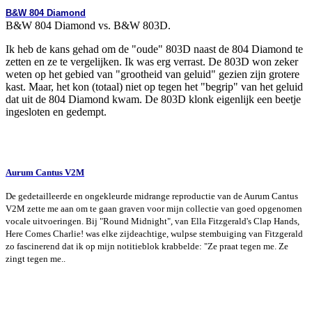
B&W 804 Diamond
B&W 804 Diamond vs. B&W 803D.
Ik heb de kans gehad om de "oude" 803D naast de 804 Diamond te
zetten en ze te vergelijken. Ik was erg verrast. De 803D won zeker
weten op het gebied van "grootheid van geluid" gezien zijn grotere
kast. Maar, het kon (totaal) niet op tegen het "begrip" van het geluid
dat uit de 804 Diamond kwam. De 803D klonk eigenlijk een beetje
ingesloten en gedempt.
Aurum Cantus V2M
De gedetailleerde en ongekleurde midrange reproductie van de Aurum Cantus
V2M zette me aan om te gaan graven voor mijn collectie van goed opgenomen
vocale uitvoeringen. Bij "Round Midnight", van Ella Fitzgerald's Clap Hands,
Here Comes Charlie! was elke zijdeachtige, wulpse stembuiging van Fitzgerald
zo fascinerend dat ik op mijn notitieblok krabbelde: "Ze praat tegen me. Ze
zingt tegen me..